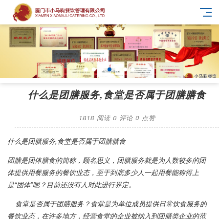
行业新闻
什么是团膳服务,食堂是否属于团膳膳食
1818 阅读
0 评论
0 点赞
什么是团膳服务,食堂是否属于团膳膳食
团膳是团体膳食的简称，顾名思义，团膳服务就是为人数较多的团
体提供用餐服务的餐饮业态，至于到底多少人一起用餐能称得上
是“团体”呢？目前还没有人对此进行界定。
食堂是否属于团膳服务？食堂是为单位成员提供日常饮食服务的
餐饮业态，在许多地方，经营食堂的企业被纳入到团膳类企业的范