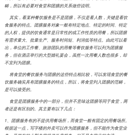
畴，所以有必要对食堂和团膳的关系做些说明。
其实，看某种餐饮服务是不是团膳，不仅是看人数，关键是看饮
食服务的特点。团膳服务对象一般有特定地点、特定的时间、特定
的人权，提供的饮食通常是日常性的或工作性质的用餐，所以团膳
有需求量大、批量生产、服务时间短、利润低等特点。由此可以看
出，单位的工作餐、旅游团队的用餐等餐饮服务可以列为团膳服
务，但在酒店举行的大型婚礼宴会，虽然一次用餐人数也很多，却
不宜列为团膳。
将食堂的餐饮服务与团膳的这些特点相比较，可以发现食堂的餐
饮服务确实具有团膳服务的特点，所以，将食堂列入团膳的范畴，
是可以接受的。
食堂是团膳服务中的一部分，但并不意味这团膳等同于食堂，两
者还是有区别的。其主要有以下几点：
1、团膳服务有的不提供用餐场所，而食堂一般有固定的用餐场所。
根据这一点，写字楼的外卖可以作为团膳服务，但不能作为食堂业